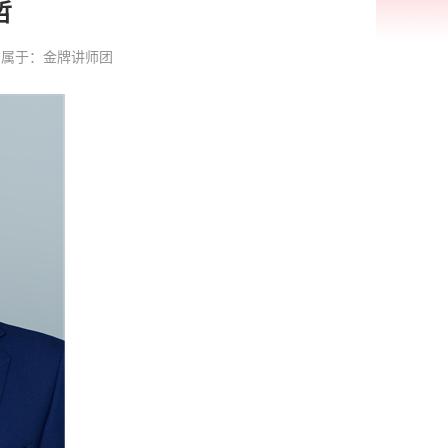
哲
162 属于：金牌讲师团