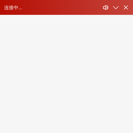
专家简介
崔龙洙
姜平