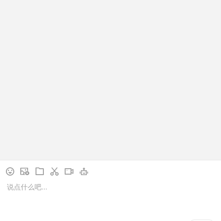
7
尾页
联系人:副秘书长陈浩
电话：024-22733281 手机:13604035276
邮箱：LNLDRSZYYJH@vip.163.com
地址：辽宁省沈阳市和平区北市商务大厦607
Copyright © 2019-2023 辽宁省劳动人事争议研究会 版权所有 辽